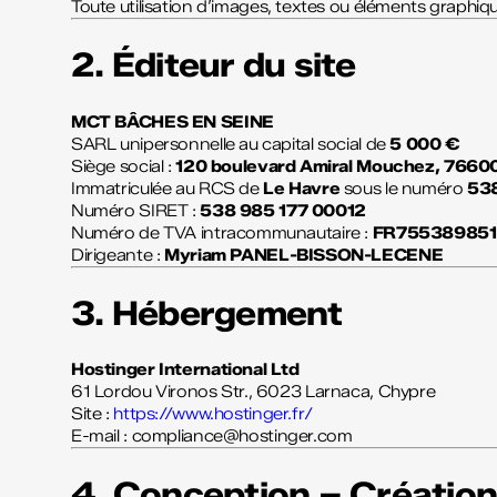
Toute utilisation d’images, textes ou éléments graphiq
2. Éditeur du site
MCT BÂCHES EN SEINE
SARL unipersonnelle au capital social de
5 000 €
Siège social :
120 boulevard Amiral Mouchez, 76600
Immatriculée au RCS de
Le Havre
sous le numéro
538
Numéro SIRET :
538 985 177 00012
Numéro de TVA intracommunautaire :
FR755389851
Dirigeante :
Myriam PANEL-BISSON-LECENE
3. Hébergement
Hostinger International Ltd
61 Lordou Vironos Str., 6023 Larnaca, Chypre
Site :
https://www.hostinger.fr/
E-mail :
compliance@hostinger.com
4. Conception – Créatio