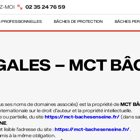
Z-MOI
02 35 24 76 59
 PROFESSIONNELLES
BÂCHES DE PROTECTION
BÂCHES PER
ALES – MCT BÂC
us ses noms de domaines associés) est la propriété de
MCT BÂ
ternationale sur le droit d’auteur et la propriété intellectuelle.
 ou partielle, du site
https://mct-bachesenseine.fr/
(dans sa
INE
.
isible l’adresse du site :
https://mct-bachesenseine.fr/
.
umis à la même obligation.