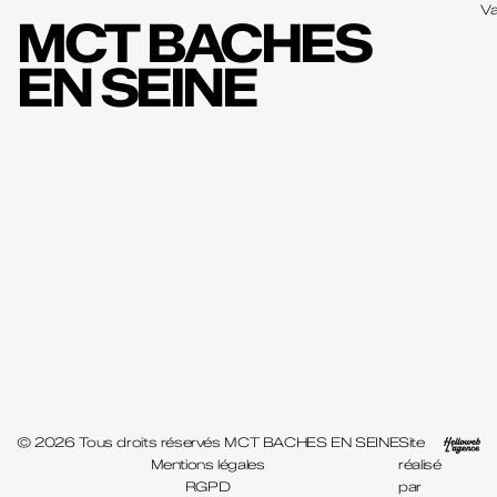
Va
MCT BACHES
EN SEINE
© 2026 Tous droits réservés MCT BACHES EN SEINE
Site
Mentions légales
réalisé
RGPD
par