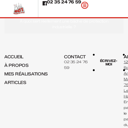
02 35 24 76 59
BÂCHE DE PROTECTION
À quoi sert réellement une bâche de protection
industrielle ?
ACCUEIL
CONTACT
A
ÉCRIVEZ-
02 35 24 76
1
MOI
À PROPOS
59
B
Am
MES RÉALISATIONS
Mo
ARTICLES
7
L
Ha
En
pa
le
pa
d