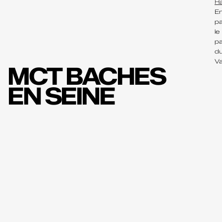
Ha
En
pa
le
pa
d
Va
MCT BACHES
EN SEINE