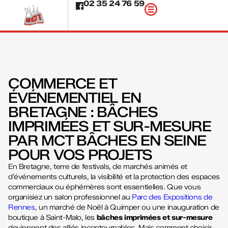
02 35 24 76 59
COMMERCE ET
ÉVÉNEMENTIEL EN
BRETAGNE : BÂCHES
IMPRIMÉES ET SUR-MESURE
PAR MCT BÂCHES EN SEINE
POUR VOS PROJETS
En Bretagne, terre de festivals, de marchés animés et
d’événements culturels, la visibilité et la protection des espaces
commerciaux ou éphémères sont essentielles. Que vous
organisiez un salon professionnel au
Parc des Expositions de
Rennes
, un marché de Noël à Quimper ou une inauguration de
boutique à Saint-Malo, les
bâches imprimées et sur-mesure
deviennent des alliés incontournables. Mais comment choisir