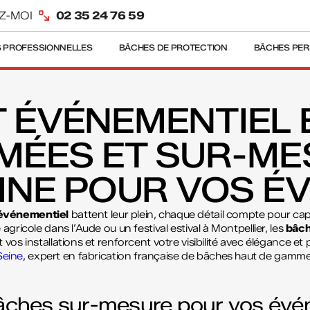
Z-MOI
02 35 24 76 59
 PROFESSIONNELLES
BÂCHES DE PROTECTION
BÂCHES PER
ÉVÉNEMENTIEL E
MÉES ET SUR-ME
EINE POUR VOS 
événementiel
battent leur plein, chaque détail compte pour capt
agricole dans l’Aude ou un festival estival à Montpellier, les
bâch
 vos installations et renforcent votre visibilité avec élégance 
Seine
, expert en fabrication française de bâches haut de gamm
âches sur-mesure pour vos évé