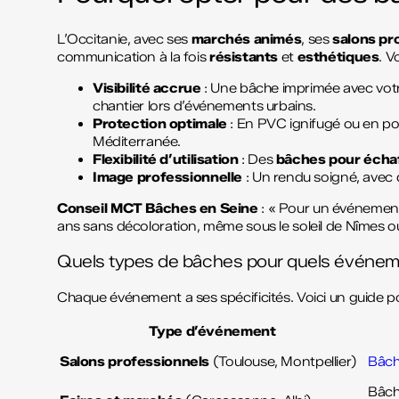
L’Occitanie, avec ses
marchés animés
, ses
salons pr
communication à la fois
résistants
et
esthétiques
. V
Visibilité accrue
: Une bâche imprimée avec votre 
chantier lors d’événements urbains.
Protection optimale
: En PVC ignifugé ou en poly
Méditerranée.
Flexibilité d’utilisation
: Des
bâches pour écha
Image professionnelle
: Un rendu soigné, avec d
Conseil MCT Bâches en Seine
: « Pour un événement 
ans sans décoloration, même sous le soleil de Nîmes o
Quels types de bâches pour quels événem
Chaque événement a ses spécificités. Voici un guide pou
Type d’événement
Salons professionnels
(Toulouse, Montpellier)
Bâch
Bâch