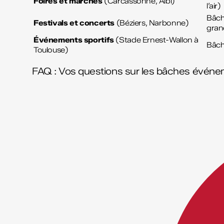
Foires et marchés
(Carcassonne, Albi)
l’air)
Bâc
Festivals et concerts
(Béziers, Narbonne)
gran
Événements sportifs
(Stade Ernest-Wallon à
Bâc
Toulouse)
FAQ : Vos questions sur les bâches événem