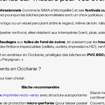
ofessionnels
(comme le SIMA à Montpellier) et ses
festivals c
oici pourquoi les bâches personnalisées sont un choix judicieux :
logo ou un visuel percutant attire le regard, même de loin. Idéa
ester renforcé, elles résistent aux intempéries (vent, pluie, sol
faudages
aux
toiles de fond de scène
, en passant par les
hou
es finitions impeccables (œillets, ourlets, impressions HD), renf
en extérieur en Occitanie, privilégiez des bâches en
PVC 650 
u Perpignan. »
ents en Occitanie ?
r bien choisir :
Bâche recommandée
Stand mo
e imprimée recto-verso
avec structure autoportante
conféren
e de protection
micro-perforée
(pour laisser passer
Couvertur