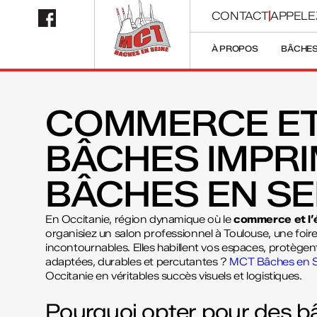
CONTACT
APPELE
À PROPOS
BÂCHES
COMMERCE ET 
BÂCHES IMPRI
BÂCHES EN S
En Occitanie, région dynamique où le
commerce et l’
organisiez un salon professionnel à Toulouse, une foire 
incontournables. Elles habillent vos espaces, protègent
adaptées, durables et percutantes ?
MCT Bâches en 
Occitanie en véritables succès visuels et logistiques.
Pourquoi opter pour des b