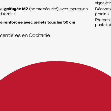
signaléti
he
ignifugée M2
(norme sécurité) avec impression
Décorati
d format
gradins.
Protecti
he
renforcée avec œillets tous les 50 cm
publicitai
entielles en Occitanie